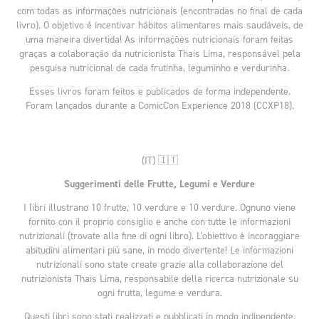
com todas as informações nutricionais (encontradas no final de cada
livro).
O objetivo é incentivar hábitos alimentares mais saudáveis, de
uma maneira divertida!
As informações nutricionais foram feitas
graças a colaboração da nutricionista Thais Lima, responsável pela
pesquisa nutricional de cada frutinha, leguminho e verdurinha.
Esses livros foram feitos e publicados de fo
rm
a independente.
F
oram lançados durante a
ComicCon Experience 2018 (CCXP18)
.
(IT) 🇮🇹
Suggerimenti delle Frutte, Legumi e Verdure
I libri illustrano 10 frutte, 10 verdure e 10 verdure. Ognuno viene
fornito con il proprio consiglio e anche con tutte le informazioni
nutrizionali (trovate alla fine di ogni libro). L'obiettivo è incoraggiare
abitudini alimentari più sane, in modo divertente! Le informazioni
nutrizionali sono state create grazie alla collaborazione del
nutrizionista Thais Lima, responsabile della ricerca nutrizionale su
ogni frutta, legume e verdura.
Questi libri sono stati realizzati e pubblicati in modo indipendente.