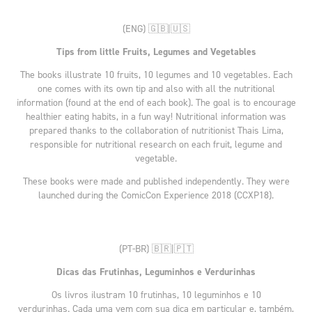
(ENG) 🇬🇧|🇺🇸
Tips from little Fruits, Legumes and Vegetables
The books illustrate 10 fruits, 10 legumes and 10 vegetables. Each
one comes with its own tip and also with all the nutritional
information (found at the end of each book). The goal is to encourage
healthier eating habits, in a fun way! Nutritional information was
prepared thanks to the collaboration of nutritionist Thais Lima,
responsible for nutritional research on each fruit, legume and
vegetable.
These books were made and published independently. They were
launched during the ComicCon Experience 2018 (CCXP18).
(PT-BR) 🇧🇷|🇵🇹
Dicas das Frutinhas, Leguminhos e Verdurinhas
Os livros ilustram 10 frutinhas, 10 leguminhos e 10
verdurinhas. Cada uma vem com sua dica em particular e, também,